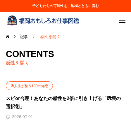
子どもたちの可能性を、地域とともに育む
記事
感性を開く
CONTENTS
感性を開く
🧭人生が整う100の知恵
スピor合理！あなたの感性を2倍に引き上げる「環境の
選択術」
2026.07.01