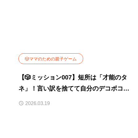
🎲ママのための親子ゲーム
【🎲ミッション007】短所は「才能のタ
ネ」！言い訳を捨てて自分のデコボコを
最強の武器にしよう！
2026.03.19