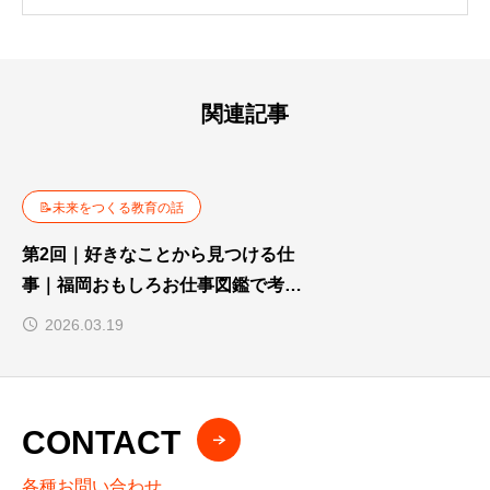
を展開。書籍制作、寄贈、交流イベント
を通して「大人って楽しそう」と思える
社会づくりを福岡から全国へ広げてい
る。
関連記事
📝未来をつくる教育の話
第2回｜好きなことから見つける仕
事｜福岡おもしろお仕事図鑑で考え
る未来のキャリア
2026.03.19
CONTACT
各種お問い合わせ