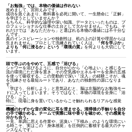
「お勉強」では、本物の価値は作れない
改めまして、宮田えみです。
成功を急ぐあまり、教科書を必死に開いて、一生懸命に「正解」
を学ぼうとしていませんか？
もちろん、科学的な論理や深い知識、データといったものは、プ
ロフェッショナルな仕事の土台として欠かせません。でもね、そ
れだけでは「あなただから」と選ばれる本物の価値には不十分な
んです。
真のインスピレーションや独創性は、机の上の計算や理屈からは
生まれません。プロとして洗練されていく人は、
「何を学ぶか」
よりも「何に浸るか」という「環境の質」
を何よりも大切にして
います。
頭で学ぶのをやめて、五感で「浴びる」
シャワーを浴びるように、自分が心から「心地よい」と感じる一
流の環境にただ身を置き、その空気感やエネルギーを全身の五感
を使って吸収する。この受動的で深い「没入」の経験こそが、魂
を洗練させる最短ルートであり、あなたの独創性の源になりま
す。
「学ぼう、分析しよう」と意気込むと、脳は左脳的なお勉強モー
ドに入ってしまいます。そうではなく、本物の環境を全身に「浴
びる」こと。
特に、現場に身を置いているからこそ触れられるリアルな感覚
――。
機械のわずかな音の変化に耳を澄ませる。清掃後の手触りを自分
の手で確かめる。チームで実際に味や香りを確かめ、その感覚を
分かち合う。
一見、単調に思える作業や、泥臭い「下積み」のような環境にい
る時こそ、実はこの「身体感覚」を圧倒的に蓄積する最大のチャ
ンスなんです。