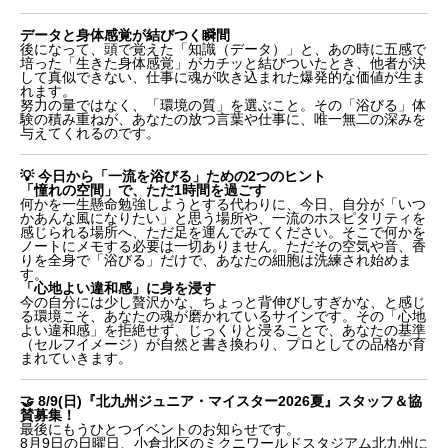
データと身体感覚が結びつく瞬間
後になって、頭で覚えた「知識（データ）」と、あの時に五感で
培った「生きた身体感覚」がカチッと結びついたとき、他者が決
して真似できない、仕事に魂が吹き込まれた爆発的な価値が生ま
れます。
努力の量ではなく、「環境の質」を選ぶこと。その「浴びる」体
験の積み重ねが、あなたの放つ言葉や仕事に、唯一無二の深みを
与えてくれるのです。
💡 今日から「一流を浴びる」ための2つのヒント
「憧れの空間」で、ただ1時間を過ごす
何かを一生懸命勉強しようとする代わりに、今日、自分が「いつ
かあんな風になりたい」と思う場所や、一流のホスピタリティを
感じられる場所へ、ただ足を運んでみてください。そこで何かを
ノートにメモする必要は一切ありません。ただその空気や音、香
りを全身で「浴びる」だけで、あなたの細胞は洗練され始めま
す。
「心地よい違和感」に身を浸す
今の自分には少し贅沢かな、ちょっと背伸びしすぎかな、と感じ
る環境こそ、あなたの魂が磨かれているサインです。その「心地
よい違和感」を拒絶せず、じっくりと浸ることで、あなたの基準
📢 7/12(日)『福岡おもしろお仕事体験』in 赤煉瓦文
（セルフイメージ）が自然と書き換わり、プロとしての品格が育
化館へ無料招待！
まれていきます。
「お勉強」では、本物の価値は作れない
頭で学ぶのをやめて、五感で「浴びる」
🤝 8/9(日)『北九州ジュニア・マイスター2026夏』スタッフ＆協
データと身体感覚が結びつく瞬間
賛募集！
💡 今日から「一流を浴びる」ための2つのヒント
最後にもうひとつイベントのお知らせです。
8月9日の日曜日、小倉北区のミクニワールドスタジアム北九州に
🤝 8/9(日)『北九州ジュニア・マイスター2026夏』