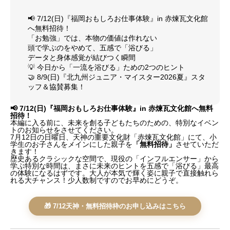
📢 7/12(日)『福岡おもしろお仕事体験』in 赤煉瓦文化館
へ無料招待！
「お勉強」では、本物の価値は作れない
頭で学ぶのをやめて、五感で「浴びる」
データと身体感覚が結びつく瞬間
💡 今日から「一流を浴びる」ための2つのヒント
🤝 8/9(日)『北九州ジュニア・マイスター2026夏』スタ
ッフ＆協賛募集！
📢 7/12(日)『福岡おもしろお仕事体験』in 赤煉瓦文化館へ無料
招待！
本編に入る前に、未来を創る子どもたちのための、特別なイベン
トのお知らせをさせてください。
7月12日の日曜日、天神の重要文化財「赤煉瓦文化館」にて、小
学生のお子さんをメインにした親子を
「無料招待」
させていただ
きます！
歴史あるクラシックな空間で、現役の「インフルエンサー」から
学ぶ特別な時間は、まさに未来のヒントを五感で「浴びる」最高
の体験になるはずです。大人が本気で輝く姿に親子で直接触れら
れる大チャンス！少人数制ですのでお早めにどうぞ。
🎁 7/12天神・無料招待枠のお申し込みはこちら