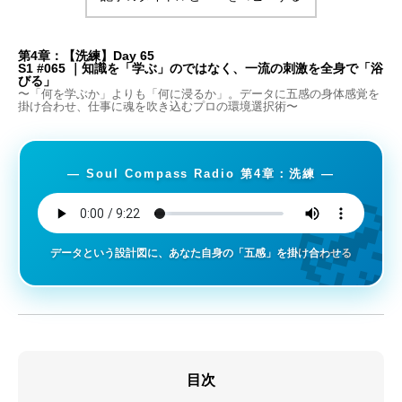
第4章：【洗練】Day 65
S1 #065 ｜知識を「学ぶ」のではなく、一流の刺激を全身で「浴
びる」
〜「何を学ぶか」よりも「何に浸るか」。データに五感の身体感覚を
掛け合わせ、仕事に魂を吹き込むプロの環境選択術〜
― Soul Compass Radio 第4章：洗練 ―

データという設計図に、あなた自身の「五感」を掛け合わせる
目次