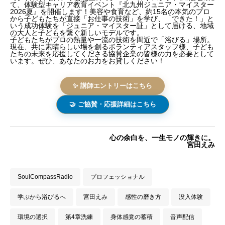
て、体験型キャリア教育イベント『北九州ジュニア・マイスター
スタッフ＆協賛募集！
2026夏』を開催します！美容や食育など、約15名の本気のプロ
から子どもたちが直接「お仕事の技術」を学び、「できた！」と
いう成功体験を「ジュニア・マイスター証」として届ける、地域
の大人と子どもを繋ぐ新しいモデルです。
子どもたちがプロの熱量や一流の技術を間近で「浴びる」場所。
現在、共に素晴らしい場を創るボランティアスタッフ様、子ども
たちの未来を応援してくださる協賛企業の皆様の力を必要として
います。ぜひ、あなたのお力をお貸しください！
✨ 講師エントリーはこちら
🤝 ご協賛・応援詳細はこちら
心の余白を、一生モノの輝きに。
宮田えみ
SoulCompassRadio
プロフェッショナル
学ぶから浴びるへ
宮田えみ
感性の磨き方
没入体験
環境の選択
第4章洗練
身体感覚の蓄積
音声配信