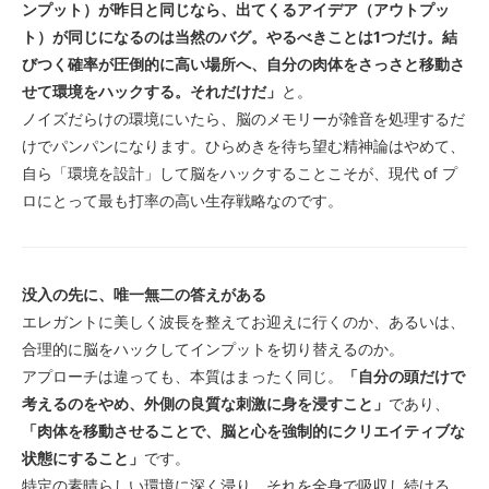
ンプット）が昨日と同じなら、出てくるアイデア（アウトプッ
ト）が同じになるのは当然のバグ。やるべきことは1つだけ。結
びつく確率が圧倒的に高い場所へ、自分の肉体をさっさと移動さ
せて環境をハックする。それだけだ」
と。
ノイズだらけの環境にいたら、脳のメモリーが雑音を処理するだ
けでパンパンになります。ひらめきを待ち望む精神論はやめて、
自ら「環境を設計」して脳をハックすることこそが、現代 of プ
ロにとって最も打率の高い生存戦略なのです。
没入の先に、唯一無二の答えがある
エレガントに美しく波長を整えてお迎えに行くのか、あるいは、
合理的に脳をハックしてインプットを切り替えるのか。
アプローチは違っても、本質はまったく同じ。
「自分の頭だけで
考えるのをやめ、外側の良質な刺激に身を浸すこと」
であり、
「肉体を移動させることで、脳と心を強制的にクリエイティブな
状態にすること」
です。
特定の素晴らしい環境に深く浸り、それを全身で吸収し続ける