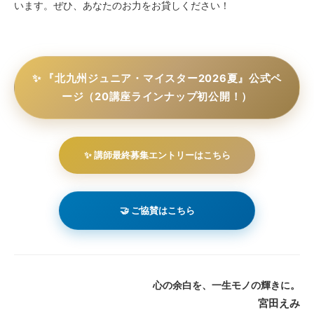
います。ぜひ、あなたのお力をお貸しください！
✨ 『北九州ジュニア・マイスター2026夏』公式ペ
ージ（20講座ラインナップ初公開！）
✨ 講師最終募集エントリーはこちら
🤝 ご協賛はこちら
心の余白を、一生モノの輝きに。
宮田えみ