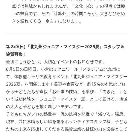
点では無駄かもしれませんが、「文化（心）」の視点では極
上の投資です。その「計算外」の時間こそが、大きなひらめ
きを連れてくる「余白」になります。
🤝 8/9(日)『北九州ジュニア・マイスター2026夏』スタッフ＆
協賛募集！
最後にもうひとつ、大切なイベントのお知らせです。
8月9日の日曜日、小倉のミクニワールドスタジアム北九州に
て、体験型キャリア教育イベント『北九州ジュニア・マイスター
2026夏』を開催します！美容や食育など、約15名の本気のプロ
から子どもたちが直接「お仕事の技術」を学び、「できた！」と
いう成功体験を「ジュニア・マイスター証」として届ける、地域
の大人と子どもを繋ぐ新しいモデルです。
子どもたちがプロの熱量や一流の技術を間近で「浴びる」場所。
現在、共に素晴らしい場を創るボランティアスタッフ様、子ども
たちの未来を応援してくださる協賛企業の皆様の力を必要として