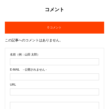
を通して「大人って楽しそう」と思える
社会づくりを福岡から全国へ広げてい
コメント
る。
0 コメント
この記事へのコメントはありません。
名前（例：山田 太郎）
E-MAIL
- 公開されません -
URL