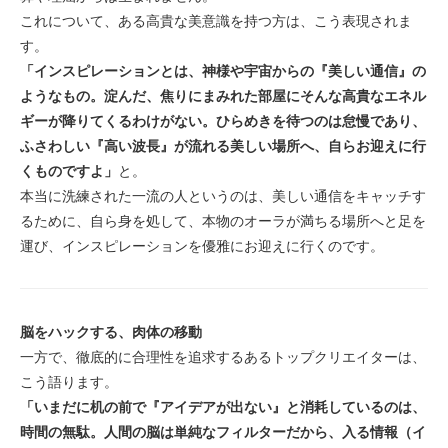
これについて、ある高貴な美意識を持つ方は、こう表現されま
す。
「インスピレーションとは、神様や宇宙からの『美しい通信』の
ようなもの。淀んだ、焦りにまみれた部屋にそんな高貴なエネル
ギーが降りてくるわけがない。ひらめきを待つのは怠慢であり、
ふさわしい『高い波長』が流れる美しい場所へ、自らお迎えに行
くものですよ」
と。
本当に洗練された一流の人というのは、美しい通信をキャッチす
るために、自ら身を処して、本物のオーラが満ちる場所へと足を
運び、インスピレーションを優雅にお迎えに行くのです。
脳をハックする、肉体の移動
一方で、徹底的に合理性を追求するあるトップクリエイターは、
こう語ります。
「いまだに机の前で『アイデアが出ない』と消耗しているのは、
時間の無駄。人間の脳は単純なフィルターだから、入る情報（イ