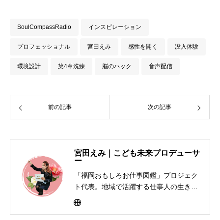
SoulCompassRadio
インスピレーション
プロフェッショナル
宮田えみ
感性を開く
没入体験
環境設計
第4章洗練
脳のハック
音声配信
前の記事
次の記事
宮田えみ｜こども未来プロデューサ
ー
「福岡おもしろお仕事図鑑」プロジェク
ト代表。地域で活躍する仕事人の生き方
を子どもたちに届けるキャリア教育活動
を展開。書籍制作、寄贈、交流イベント