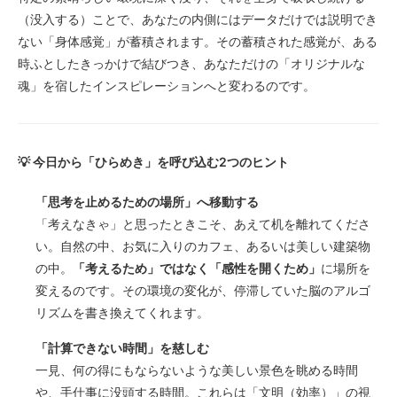
（没入する）ことで、あなたの内側にはデータだけでは説明でき
ない「身体感覚」が蓄積されます。その蓄積された感覚が、ある
時ふとしたきっかけで結びつき、あなただけの「オリジナルな
魂」を宿したインスピレーションへと変わるのです。
📢 7/12(日)『福岡おもしろお仕事体験』in 赤煉瓦文
💡 今日から「ひらめき」を呼び込む2つのヒント
化館へ無料招待！
机の上で電卓を叩くように、考えていませんか？
「思考を止めるための場所」へ移動する
脳をハックする、肉体の移動
「考えなきゃ」と思ったときこそ、あえて机を離れてくださ
没入の先に、唯一無二の答えがある
💡 今日から「ひらめき」を呼び込む2つのヒント
い。自然の中、お気に入りのカフェ、あるいは美しい建築物
🤝 8/9(日)『北九州ジュニア・マイスター2026夏』
の中。
「考えるため」ではなく「感性を開くため」
に場所を
スタッフ＆協賛募集！
変えるのです。その環境の変化が、停滞していた脳のアルゴ
リズムを書き換えてくれます。
「計算できない時間」を慈しむ
一見、何の得にもならないような美しい景色を眺める時間
や、手仕事に没頭する時間。これらは「文明（効率）」の視