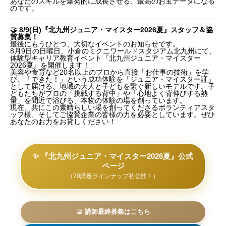
あなたのスキルを爆発的に成長させる、最高のお宝データになる
のです。
📢 7/12(日)『福岡おもしろお仕事体験』in 赤煉瓦文
化館へ無料招待！
🤝 8/9(日)『北九州ジュニア・マイスター2026夏』スタッフ＆協
賛募集！
スキルは、本番のプレッシャーの中でしか磨かれな
最後にもうひとつ、大切なイベントのお知らせです。
い
8月9日の日曜日、小倉のミクニワールドスタジアム北九州にて、
洗練されたプロに欠かせない、大切な「えみルー
体験型キャリア教育イベント『北九州ジュニア・マイスター
2026夏』を開催します！
ル」
美容や食育など20名以上のプロから直接「お仕事の技術」を学
💡 今日から「覚悟の先払い」を始める2つのヒント
び、「できた！」という成功体験を「ジュニア・マイスター証」
🤝 8/9(日)『北九州ジュニア・マイスター2026夏』
として届ける、地域の大人と子どもを繋ぐ新しいモデルです。子
どもたちがプロの「挑戦する背中」や「心地よく背伸びする熱
スタッフ＆協賛募集！
量」を間近で浴びる、本物の体験の場を創っています。
現在、共にこの素晴らしい場を創ってくださるボランティアスタ
ッフ様、そしてご協賛企業の皆様の力を必要としています。ぜひ
あなたのお力をお貸しください！
✨ 『北九州ジュニア・マイスター2026夏』公式
ページ
（20講座ラインナップ初公開！）
🤝 講師最終募集はこちら