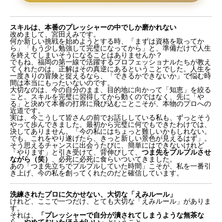
スキルは、本番のプレッシャーの中でしか磨かれない
改めまして、宮田えみです。
何か新しい挑戦を始めようとする時、「まずは資格を取ってか
ら」「もう少し勉強して完璧になってから」と、準備だけで人生
を終えてしまいそうになることはありませんか？
でもね、福岡の第一線で活躍するプロフェッショナルたちが教え
てくれたのは、正解はその真逆にあるということでした。人生を
一度きりの冒険と捉えるなら、「できるかできないか」で悩む時
間は本当にもったいないのです。
大切なのは、今の自分のまま、目的地に向かって「知恵」を絞る
こと。スキルを完璧に習得してから動くのではなく、先に「や
る」と決めて本番の打席に飛び込むことこそが、本物のプロへの
近道です。
実は、今こうして皆さんの前でお話ししている私も、ずっとそう
やって歩んできました。最初から完璧に何でもできたわけでは、
決してありません。「今の私にはちょっと難しいかもしれない。
でも、これをやり遂げたら、きっと新しい景色が見えるはず」。
そう思えるチャンスに出会うたびに、簡単にはできないけれど
「やります」と引き受けて、背伸びして、
つま先をプルプルさせ
ながら（笑）
、必死に必死に食らいついてきました。
あの「つま先立ちでプルプルしていた時間」こそが、私を一番引
き上げ、今の私を創ってくれたのだと確信しています。
洗練されたプロに欠かせない、大切な「えみルール」
けれど、ここで一つだけ、とても大切な「えみルール」がありま
す。
それは、
「プレッシャーで自分が潰されてしまうような無茶な
ら、やめておいたほうがいい」
ということ。