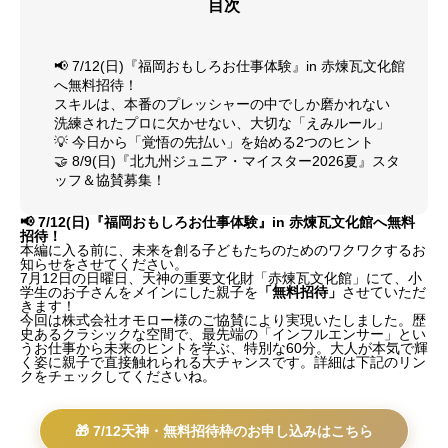
目次
📢 7/12(日)『福岡おもしろお仕事体験』in 赤煉瓦文化館
へ無料招待！
スキルは、本番のプレッシャーの中でしか磨かれない
洗練されたプロに欠かせない、大切な「えみルール」
💡 今日から「覚悟の先払い」を始める2つのヒント
🤝 8/9(日)『北九州ジュニア・マイスター2026夏』スタ
ッフ＆協賛募集！
📢 7/12(日)『福岡おもしろお仕事体験』in 赤煉瓦文化館へ無料
招待！
本編に入る前に、未来を創る子どもたちのためのワクワクするお
知らせをさせてください。
7月12日の日曜日、天神の重要文化財「赤煉瓦文化館」にて、小
学生のお子さんをメインにした親子を
「無料招待」
させていただ
きます！
今回は株式会社オモロー様のご協賛により実現いたしました。歴
史あるクラシックな空間で、最先端の「インフルエンサー」とい
うお仕事から未来のヒントを学ぶ、特別な60分。大人が本気で輝
く姿に親子で直接触れられる大チャンスです。詳細は下記のリン
クをチェックしてくださいね。
🎁 7/12天神・無料招待枠のお申し込みはこちら