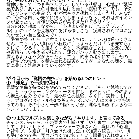
背伸びをして「つま先プルプル」している状態は、心地よい緊張
感であり、あなたの可能性を広げる美しい挑戦です。でも、その
プレッシャーの重みで、心がポキッと折れてしまったり、あなた
の「心の余白」が完全に消えてしまうようなら、それはタイミン
グが違ったり、背伸びの高さが高すぎたりするサイン。
自分の心と相談しながら、「心地よい背伸び（つま先プルプ
ル）」のラインを見極めてあげる優しさも、洗練されたプロには
欠かせない自己愛なんです。
「準備が整ったら」と考えているうちは、チャンスは巡ってきま
せん。でも、心が潰れない程度に、ちょっとだけ「つま先立ち」
をして「やる！」と腹をくくると、不思議なことに、必要な助け
や素晴らしい協力者が現れて、運命がパッと動き出します。
震えるような不安があったとしても、約束の場所に立つ。その
「背伸びの覚悟」を積み重ねる誠実さこそが、あなたの魂を、最
高に美しく洗練させていくのです。
💡 今日から「覚悟の先払い」を始める2つのヒント
① 「素足」で一歩踏み出す
完璧な準備を待つのをやめてみてください。「もっと勉強してか
ら」というウォーキングシューズを探し回る代わりに、今のまま
の素足の自分でできる「最小単位の挑戦」を今日、実行しましょ
う。ブログのタイトルを1つ考える、会いたい人にスタンプを送
ってみる。その小さな一歩の軽やかさが、運命を動かす大きなエ
ンジンになります。
② つま先プルプルを楽しみながら「やります」と言ってみる
チャンスが来たら、今の実力で判断せず「やります」と先に約束
してしまいましょう。プレッシャーで潰されない範囲の「心地よ
い背伸び」を選び、引き受けた後に全力で知恵を絞る。その「引
き受けるのが先、実力がつくのは後」という順番の入れ替えが、