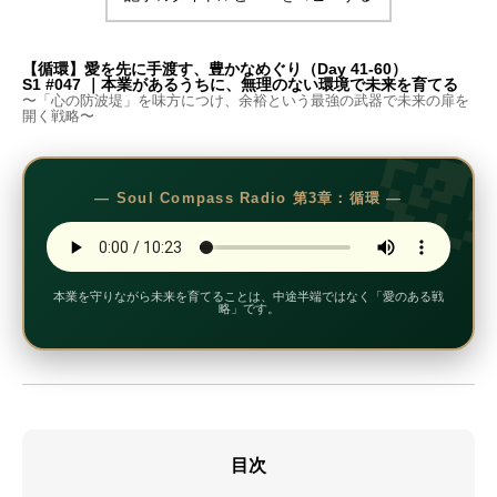
【循環】愛を先に手渡す、豊かなめぐり（Day 41-60）

S1 #047 ｜本業があるうちに、無理のない環境で未来を育てる
〜「心の防波堤」を味方につけ、余裕という最強の武器で未来の扉を
開く戦略〜
― Soul Compass Radio 第3章：循環 ―
本業を守りながら未来を育てることは、中途半端ではなく「愛のある戦
略」です。
目次