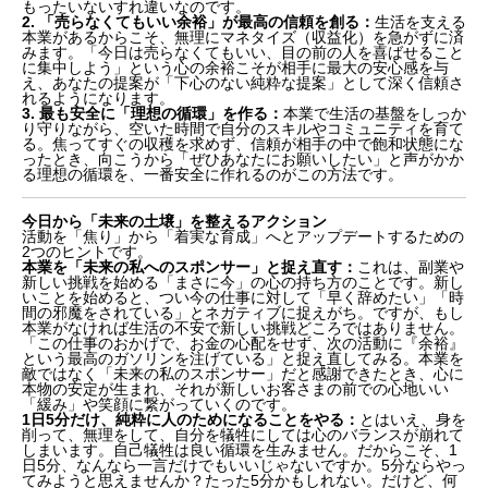
もったいないすれ違いなのです。
2. 「売らなくてもいい余裕」が最高の信頼を創る：
生活を支える
本業があるからこそ、無理にマネタイズ（収益化）を急がずに済
みます。「今日は売らなくてもいい、目の前の人を喜ばせること
に集中しよう」という心の余裕こそが相手に最大の安心感を与
え、あなたの提案が「下心のない純粋な提案」として深く信頼さ
れるようになります。
3. 最も安全に「理想の循環」を作る：
本業で生活の基盤をしっか
り守りながら、空いた時間で自分のスキルやコミュニティを育て
る。焦ってすぐの収穫を求めず、信頼が相手の中で飽和状態にな
ったとき、向こうから「ぜひあなたにお願いしたい」と声がかか
る理想の循環を、一番安全に作れるのがこの方法です。
今日から「未来の土壌」を整えるアクション
活動を「焦り」から「着実な育成」へとアップデートするための
2つのヒントです。
本業を「未来の私へのスポンサー」と捉え直す：
これは、副業や
新しい挑戦を始める「まさに今」の心の持ち方のことです。新し
いことを始めると、つい今の仕事に対して「早く辞めたい」「時
間の邪魔をされている」とネガティブに捉えがち。ですが、もし
本業がなければ生活の不安で新しい挑戦どころではありません。
「この仕事のおかげで、お金の心配をせず、次の活動に『余裕』
という最高のガソリンを注げている」と捉え直してみる。本業を
敵ではなく「未来の私のスポンサー」だと感謝できたとき、心に
本物の安定が生まれ、それが新しいお客さまの前での心地いい
「緩み」や笑顔に繋がっていくのです。
1日5分だけ、純粋に人のためになることをやる：
とはいえ、身を
削って、無理をして、自分を犠牲にしては心のバランスが崩れて
しまいます。自己犠牲は良い循環を生みません。だからこそ、1
日5分、なんなら一言だけでもいいじゃないですか。5分ならやっ
てみようと思えませんか？たった5分かもしれない。だけど、何