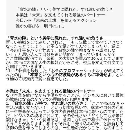
「背水の陣」という美学に隠れた、すれ違いの危うさ
本業は「未来」を支えてくれる最強のパートナー
今日から「未来の土壌」を整えるアクション
誰かの喜びを、明日の力に
「背水の陣」という美学に隠れた、すれ違いの危うさ
新しい挑戦をしてみたいけれど、「もし失敗して食べていけなく
なったらどうしよう」と不安で足がすくんでしまったり、逆に
「今の仕事をパッと辞めて、背水の陣で挑まなきゃ成功しな
い！」と思い込んで自分を追い詰めてしまっていませんか？
ここ数回の配信でも「余裕」の大切さを重ねてお伝えしています
が、本当に大切な人生の根幹だからこそ、視点を変えて何度でも
お届けしていきます。
11回の転職を経験した「お金のプロフェッショナル」が教えてく
れたのは、
「本業という心の防波堤があるうちに準備せよ」
とい
う極めて現実的で賢い智恵でした。
本業は「未来」を支えてくれる最強のパートナー
なぜ本業を続けながら準備をすることが、ビジネスにおいて最強
の戦略になるのか？3つの理由をひも解きます。
1. 「背水の陣」が持つ、すれ違いの危うさ：
「ここで売れなきゃ
生活が成り立たない！」という切実な思いで、家族や自分のため
に一生懸命がんばっている方の責任感は本当に尊いものです。た
だ、ビジネスの現場において、その必死さや「どうしても結果に
繋げなきゃ」という切迫感は、意図しない形で相手に伝わってし
まうことがあります。相手がそれを「売り込みの圧」と誤解して
防御の壁を作ってしまうのは、一生懸命だからこそ、ものすごく