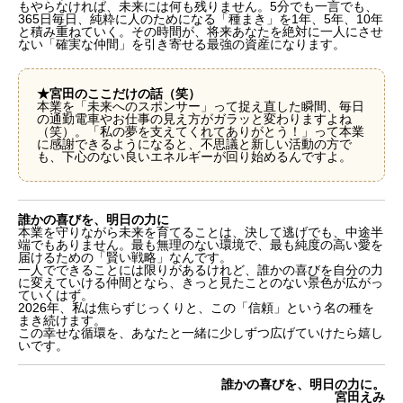
もやらなければ、未来には何も残りません。5分でも一言でも、
365日毎日、純粋に人のためになる「種まき」を1年、5年、10年
と積み重ねていく。その時間が、将来あなたを絶対に一人にさせ
ない「確実な仲間」を引き寄せる最強の資産になります。
★宮田のここだけの話（笑）
本業を「未来へのスポンサー」って捉え直した瞬間、毎日
の通勤電車やお仕事の見え方がガラッと変わりますよね
「背水の陣」という美学に隠れた、すれ違いの危う
（笑）。「私の夢を支えてくれてありがとう！」って本業
さ
に感謝できるようになると、不思議と新しい活動の方で
本業は「未来」を支えてくれる最強のパートナー
も、下心のない良いエネルギーが回り始めるんですよ。
今日から「未来の土壌」を整えるアクション
誰かの喜びを、明日の力に
誰かの喜びを、明日の力に
本業を守りながら未来を育てることは、決して逃げでも、中途半
端でもありません。最も無理のない環境で、最も純度の高い愛を
届けるための「賢い戦略」なんです。
一人でできることには限りがあるけれど、誰かの喜びを自分の力
に変えていける仲間となら、きっと見たことのない景色が広がっ
ていくはず。
2026年、私は焦らずじっくりと、この「信頼」という名の種を
まき続けます。
この幸せな循環を、あなたと一緒に少しずつ広げていけたら嬉し
いです。
誰かの喜びを、明日の力に。
宮田えみ