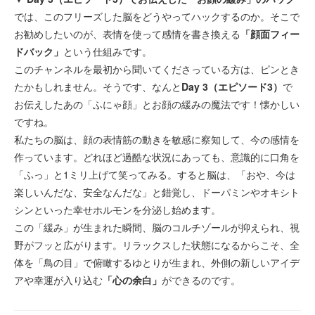
では、このフリーズした脳をどうやってハックするのか。そこで
お勧めしたいのが、表情を使って感情を書き換える
「顔面フィー
ドバック」
という仕組みです。
このチャンネルを最初から聞いてくださっている方は、ピンとき
たかもしれません。そうです、なんと
Day 3（エピソード3）
で
お伝えしたあの「ふにゃ顔」とお顔の緩みの魔法です！懐かしい
ですね。
私たちの脳は、顔の表情筋の動きを敏感に察知して、今の感情を
作っています。どれほど過酷な状況にあっても、意識的に口角を
「ふっ」と1ミリ上げて笑ってみる。すると脳は、「おや、今は
楽しいんだな、安全なんだな」と錯覚し、ドーパミンやオキシト
シンといった幸せホルモンを分泌し始めます。
この「緩み」が生まれた瞬間、脳のコルチゾールが抑えられ、視
野がフッと広がります。リラックスした状態になるからこそ、全
体を「鳥の目」で俯瞰するゆとりが生まれ、外側の新しいアイデ
アや幸運が入り込む
「心の余白」
ができるのです。