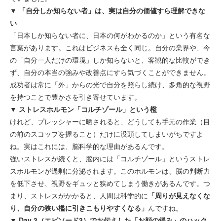
▼ 「自分しか知らない者」は、実は自分の価値すら理解できな
い
「日本しか知らない者に、日本の何がわかるのか」という有名な
言葉があります。これはビジネスも全く同じ。自分の業界や、今
の「自分一人だけの環境」しか知らないと、客観的な比較ができ
ず、自分の本当の強みや改善点にすら気づくことができません。
成功者は常に「外」からの光で自分を照らし続け、多角的な視野
を持つことで豊かさを引き寄せています。
▼ ストレスホルモン「コルチゾール」という檻
けれど、プレッシャーに晒されると、どうしても手元の作業（目
の前のスコップを握ること）だけに没頭してしまいがちですよ
ね。実はこれには、脳科学的な理由があるんです。
強いストレスが続くと、脳内には「コルチゾール」というストレ
スホルモンが過剰に分泌されます。このホルモンは、脳の判断力
を低下させ、視野をギュッと狭めてしまう働きがあるんです。つ
まり、ストレスがかかると、人間は科学的に
「周りが見えなくな
り、自分の狭い檻に引きこもりやすくなる」
んですね。
▼ Day 3（エピソード3）でお伝えした「お顔の緩み」のハック