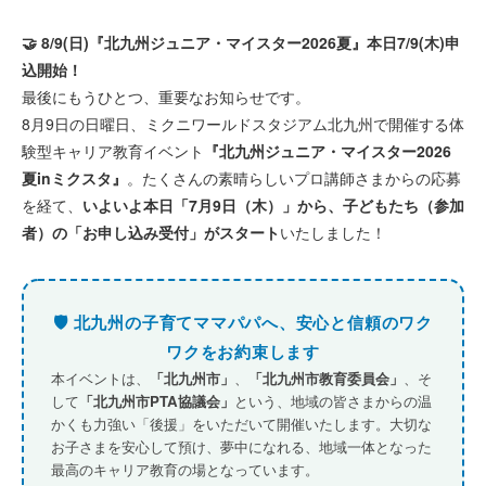
🤝 8/9(日)『北九州ジュニア・マイスター2026夏』本日7/9(木)申
込開始！
最後にもうひとつ、重要なお知らせです。
8月9日の日曜日、ミクニワールドスタジアム北九州で開催する体
験型キャリア教育イベント
『北九州ジュニア・マイスター2026
夏inミクスタ』
。たくさんの素晴らしいプロ講師さまからの応募
を経て、
いよいよ本日「7月9日（木）」から、子どもたち（参加
者）の「お申し込み受付」がスタート
いたしました！
🛡️ 北九州の子育てママパパへ、安心と信頼のワク
ワクをお約束します
本イベントは、
「北九州市」
、
「北九州市教育委員会」
、そ
して
「北九州市PTA協議会」
という、地域の皆さまからの温
かくも力強い「後援」をいただいて開催いたします。大切な
お子さまを安心して預け、夢中になれる、地域一体となった
最高のキャリア教育の場となっています。