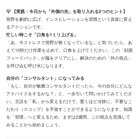
💡 【実践：今日から「外側の光」を取り入れる2つのヒント】
視野を劇的に広げ、インスピレーションを習慣という資産に変え
るアクションです。
忙しい時こそ「口角を1ミリ上げる」
「あ、今ストレスで視野が狭くなっているな」と気づいたら、あ
えて10秒だけ作業を止めて、口角を上げてください。この「顔面
フィードバック」が脳をクリアにし、解決のための「外の視点」
📢 7/12(日)『福岡おもしろお仕事体験』門脇優衣さ
んをゲストに無料招待！
を呼び込む呼び水になります。
【本編：脳のフリーズを「お顔」でハックする】
💡 【実践：今日から「外側の光」を取り入れる2つ
自分の「コンサルタント」になってみる
のヒント】
「もし、自分が敏腕コンサルタントだったら、今の自分にどんな
🤝 8/9(日)『北九州ジュニア・マイスター2026夏』
本日7/9(木)申込開始！
アドバイスをするかな？」と、一歩引いて問いかけてみてくださ
い。主語を「私」から変えるだけで、驚くほど冷静に、不要なこ
だわり（スコップ）を手放すことができるようになります。知識
を「習慣」へと変えるため、まずは2週間、この視点を意識して
みることから始めましょう。