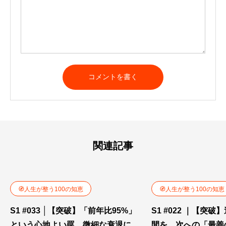
関連記事
🧭人生が整う100の知恵
🧭人生が整う100の知恵
S1 #033 │【突破】「前年比95%」
S1 #022 ｜【突
という心地よい罠。微細な衰退に気
間を、次への「最善