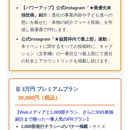
【パワーアップ】公式Instagram「★最優先単
独投稿」紹介：
貴社の事業内容や子ども達への
想いを載せた「単独の紹介フィード投稿」を作
成し最優遇でPRします。
公式Instagram「★協賛枠内で最上部」連動：
本イベントに関するすべての投稿時に、キャプ
ション（文章欄）の一番目立つ最上部にて貴社
の社名とアカウントリンクを掲載し続けます。
✨ 本事業の目的と社会的意義
💎 子どもたちの「資産」に
🌻 家庭の「絆」に
🥇 3万円 プレミアムプラン
🚀 地域経済の「循環」に
30,000円（税込）
📊 協賛プラン比較表
💰 各協賛プランの詳細
【Webメディアと1,000部チラシ、さらにSNS単独
紹介まで揃った一番人気のPRプラン】
1,000部発行チラシへのバナー掲載：
サイズ