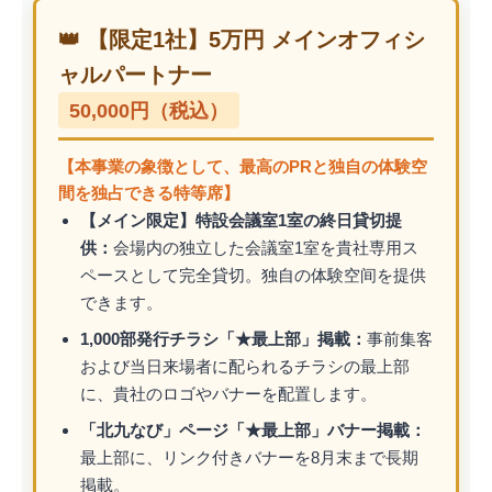
👑 【限定1社】5万円 メインオフィシ
ャルパートナー
50,000円（税込）
【本事業の象徴として、最高のPRと独自の体験空
間を独占できる特等席】
【メイン限定】特設会議室1室の終日貸切提
供：
会場内の独立した会議室1室を貴社専用ス
ペースとして完全貸切。独自の体験空间を提供
できます。
1,000部発行チラシ「★最上部」掲載：
事前集客
および当日来場者に配られるチラシの最上部
に、貴社のロゴやバナーを配置します。
「北九なび」ページ「★最上部」バナー掲載：
最上部に、リンク付きバナーを8月末まで長期
掲載。