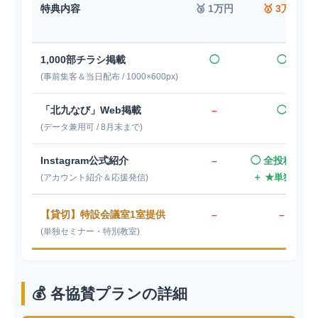
特典内容
🥉 1万円
🥇 3万円
1,000部チラシ掲載
◯
◯
(事前集客＆当日配布 / 1000×600px)
「北九なび」Web掲載
–
◯
(データ兼用可 / 8月末まで)
Instagram公式紹介
–
◯ 全投稿連動
＋ ★単独投稿
(アカウント紹介＆応援発信)
【貸切】特設会議室1室提供
–
–
(単独セミナー・特別教室)
💰 各協賛プランの詳細