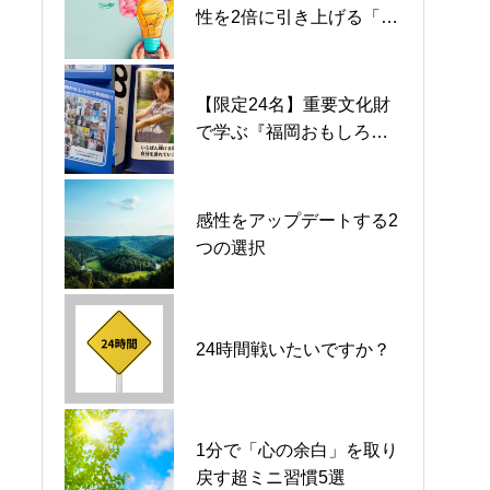
性を2倍に引き上げる「環
比95%」という心地よい
比95%」という心地よい
境の選択術」
罠。微細な衰退に気づく
罠。微細な衰退に気づく
【限定24名】重要文化財
S1 #028 │【突破】どん底
S1 #028 │【突破】どん底
で学ぶ『福岡おもしろお
の時こそ、一人で抱え込
の時こそ、一人で抱え込
仕事体験』インフルエン
まずに「助けて」と叫ぶ
まずに「助けて」と叫ぶ
サー編｜一般申込開始
勇気
勇気
#027 ｜【突破】暗闇で出
#027 ｜【突破】暗闇で出
感性をアップデートする2
口を信じ抜く、パイオニ
口を信じ抜く、パイオニ
つの選択
アだけの最強資産
アだけの最強資産
S1 #022 ｜【突破】過去
S1 #022 ｜【突破】過去
24時間戦いたいですか？
を悔やむ時間を、次への
を悔やむ時間を、次への
「最善の策」を打つ時間
「最善の策」を打つ時間
へ
へ
S1 #012 ｜【再定義】
S1 #012 ｜【再定義】
1分で「心の余白」を取り
「悲劇のヒロイン」とい
「悲劇のヒロイン」とい
戻す超ミニ習慣5選