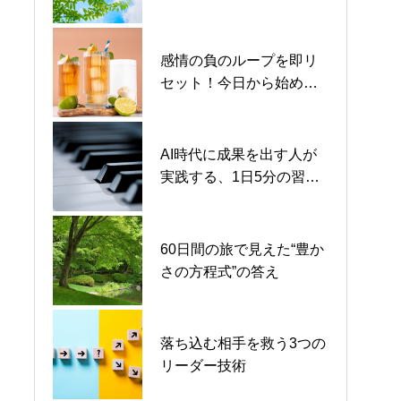
うドラマ化を断ち切る技
うドラマ化を断ち切る技
術
術
感情の負のループを即リ
【🎲ミッション007】短所
【🎲ミッション007】短所
セット！今日から始める2
は「才能のタネ」！言い
は「才能のタネ」！言い
つの脳内デトックス
訳を捨てて自分のデコボ
訳を捨てて自分のデコボ
コを最強の武器にしよ
コを最強の武器にしよ
う！
う！
AI時代に成果を出す人が
S1 #011｜【再定義】出来
S1 #011｜【再定義】出来
実践する、1日5分の習慣
事を繋げない。出来事は
事を繋げない。出来事は
｜Day 61
ただの「点」である
ただの「点」である
【🎲ミッション005】おう
【🎲ミッション005】おう
60日間の旅で見えた“豊か
ちの空気を一瞬で変える
ちの空気を一瞬で変える
さの方程式”の答え
魔法！鼻歌ゲームで「ご
魔法！鼻歌ゲームで「ご
機嫌なプリンセス」を攻
機嫌なプリンセス」を攻
略せよ♪
略せよ♪
【🎲ミッション003】ママ
【🎲ミッション003】ママ
落ち込む相手を救う3つの
がゆるめばおうちも変わ
がゆるめばおうちも変わ
リーダー技術
る！脳をハックする「ふ
る！脳をハックする「ふ