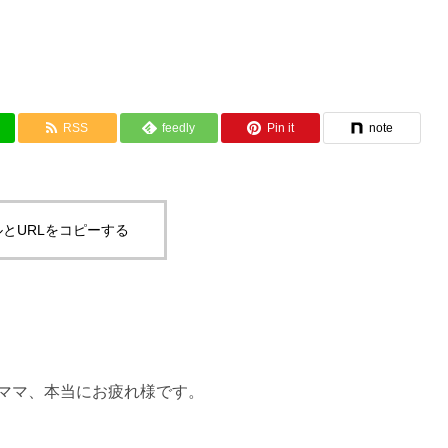
RSS
feedly
Pin it
note
とURLをコピーする
ママ、本当にお疲れ様です。