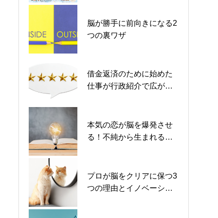
ー2026夏inミクスタ
脳が勝手に前向きになる2
感性をアップデートする2
感性をアップデートする2
つの裏ワザ
つの選択
つの選択
借金返済のために始めた
1分で「心の余白」を取り
1分で「心の余白」を取り
仕事が行政紹介で広がっ
戻す超ミニ習慣5選
戻す超ミニ習慣5選
た２ステップの秘密
本気の恋が脳を爆発させ
【職業体験の講師さん第1
【職業体験の講師さん第1
る！不純から生まれる２
次最終募集】「北九州ジ
次最終募集】「北九州ジ
つの革新術
ュニア・マイスター2026
ュニア・マイスター2026
夏」大規模施設で開催！
夏」大規模施設で開催！
第1回目は「美・健康・癒
第1回目は「美・健康・癒
プロが脳をクリアに保つ3
【1次募集スタート】8月
【1次募集スタート】8月
し」がテーマ
し」がテーマ
つの理由とイノベーショ
９日（日）開催・北九州
９日（日）開催・北九州
ンを起こす悪知恵
ジュニア・マイスター
ジュニア・マイスター
2026夏｜美・健康・癒し
2026夏｜美・健康・癒し