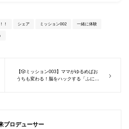
！！
シェア
ミッション002
一緒に体験
う
【🎲ミッション003】ママがゆるめばお
うちも変わる！脳をハックする「ふにゃ
顔」でリラックスモードを攻略✨
来プロデューサー