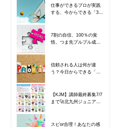
のプロ講師、限定募集！
のプロ講師、限定募集！
仕事ができるプロが実践
創業30年のプロが語る“記
創業30年のプロが語る“記
する、今からできる「3秒
憶を売る”3つの法則
憶を売る”3つの法則
ルール」
7割の自信、100％の覚
未来を変える2つの汗の流
未来を変える2つの汗の流
悟。つま先プルプル成長
し方
し方
法
信頼される人は何が違
収益を10倍にする！「信
収益を10倍にする！「信
う？今日からできる「即
頼の種まき」2つのアクシ
頼の種まき」2つのアクシ
レス習慣」2選
ョン
ョン
【KJM】講師最終募集7/7
「やめときなよ」に負け
「やめときなよ」に負け
まで🚀北九州ジュニア・
ない人がやっている3つの
ない人がやっている3つの
マイスター2026夏inミク
習慣
習慣
スタ
スピor合理！あなたの感
S1 #033 │【突破】「前年
S1 #033 │【突破】「前年