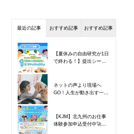
最近の記事
おすすめ記事
おすすめ記事
【夏休みの自由研究が1日
【KJM】北九州のお仕事
【KJM】北九州のお仕事
で終わる！】提出シート
体験参加申込受付中🚀北
体験参加申込受付中🚀北
プレゼント＆絶品キッチ
九州ジュニア・マイスタ
九州ジュニア・マイスタ
ンカー集合！北九州ジュ
ー2026夏inミクスタ
ー2026夏inミクスタ
ニア・マイスター2026夏
ネットの声より現場へ
借金返済のために始めた
借金返済のために始めた
GO！人生が動き出す一次
仕事が行政紹介で広がっ
仕事が行政紹介で広がっ
情報
た２ステップの秘密
た２ステップの秘密
【KJM】北九州のお仕事
プロが脳をクリアに保つ3
プロが脳をクリアに保つ3
体験参加申込受付中🚀北
つの理由とイノベーショ
つの理由とイノベーショ
九州ジュニア・マイスタ
ンを起こす悪知恵
ンを起こす悪知恵