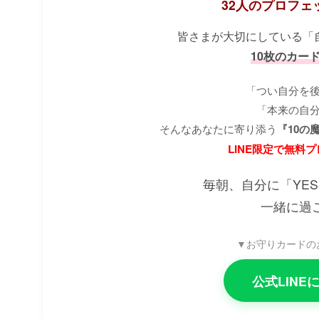
32人のプロフェ
皆さまが大切にしている「
10枚のカー
「つい自分を
「本来の自
そんなあなたに寄り添う
『10の
LINE限定で無料
毎朝、自分に「YE
一緒に過
▼お守りカードの
公式LIN