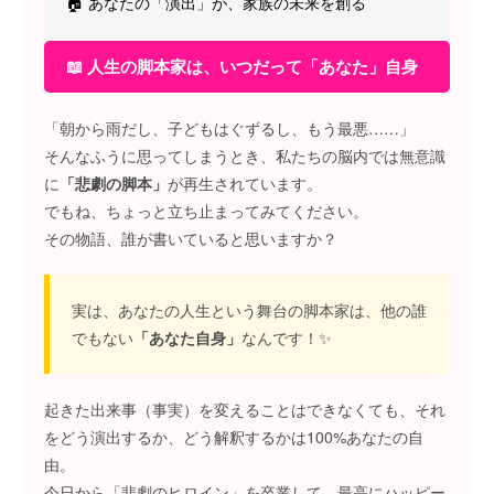
🏠 あなたの「演出」が、家族の未来を創る
📖 人生の脚本家は、いつだって「あなた」自身
「朝から雨だし、子どもはぐずるし、もう最悪……」
そんなふうに思ってしまうとき、私たちの脳内では無意識
に
「悲劇の脚本」
が再生されています。
でもね、ちょっと立ち止まってみてください。
その物語、誰が書いていると思いますか？
実は、あなたの人生という舞台の脚本家は、他の誰
でもない
「あなた自身」
なんです！✨
起きた出来事（事実）を変えることはできなくても、それ
をどう演出するか、どう解釈するかは100%あなたの自
由。
今日から「悲劇のヒロイン」を卒業して、最高にハッピー