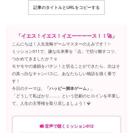
記事のタイトルとURLをコピーする
「イエス！イエス！イエーーーース！！🚀」
こんにちは！人生攻略ゲームマスターのえみです！✨
ミッション011で、嫌な出来事を「点」で切り離すコツ、
つかめてきましたか？☺️
モヤモヤの連鎖をパチン！と切ることができたら、次はそ
の真っ白なキャンバスに、あなたらしい物語を描く番で
す！
今日のテーマは、
「ハッピー脚本ゲーム」
。
「どうして私ばかり……」という悲劇のヒロインを卒業し
て、人生の主導権を取り戻しましょう！💎
📻 音声で聴くミッション012