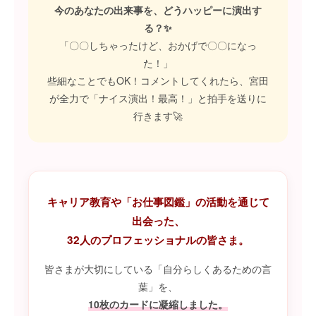
今のあなたの出来事を、どうハッピーに演出す
る？✨
📖 人生の脚本家は、いつだって「あなた」自身
「〇〇しちゃったけど、おかげで〇〇になっ
🎲 ミッション012：ハッピー脚本ゲームのやり方
た！」
🏠 あなたの「演出」が、家族の未来を創る
些細なことでもOK！コメントしてくれたら、宮田
が全力で「ナイス演出！最高！」と拍手を送りに
行きます🚀
キャリア教育や「お仕事図鑑」の活動を通じて
出会った、
32人のプロフェッショナルの皆さま。
皆さまが大切にしている「自分らしくあるための言
葉」を、
10枚のカードに凝縮しました。