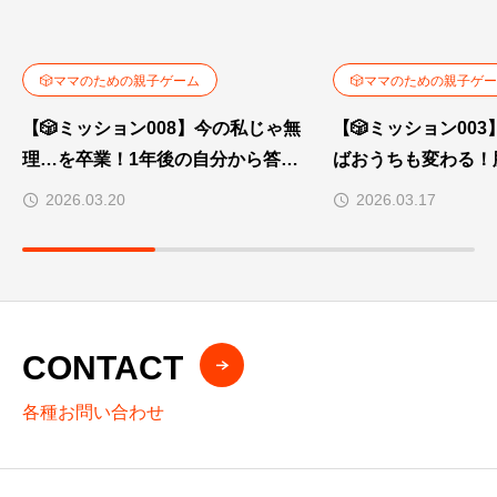
🎲ママのための親子ゲーム
🎲ママのための親子ゲ
【🎲ミッション008】今の私じゃ無
【🎲ミッション00
理…を卒業！1年後の自分から答え
ばおうちも変わる！
をもらう「未来ワープ会議」🚀
「ふにゃ顔」でリラ
2026.03.20
2026.03.17
攻略✨
CONTACT
各種お問い合わせ