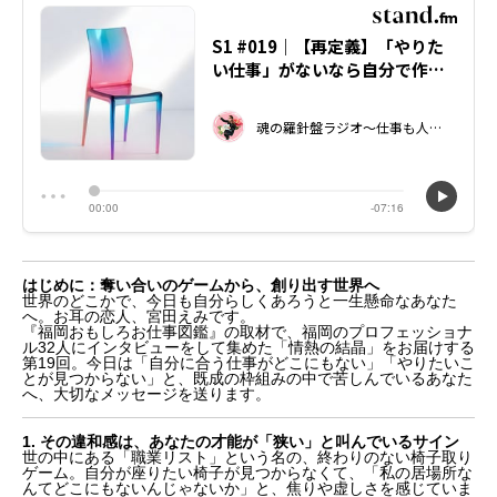
はじめに：奪い合いのゲームから、創り出す世界へ
世界のどこかで、今日も自分らしくあろうと一生懸命なあなた
へ。お耳の恋人、宮田えみです。
『福岡おもしろお仕事図鑑』の取材で、福岡のプロフェッショナ
ル32人にインタビューをして集めた「情熱の結晶」をお届けする
第19回。今日は「自分に合う仕事がどこにもない」「やりたいこ
とが見つからない」と、既成の枠組みの中で苦しんでいるあなた
へ、大切なメッセージを送ります。
1. その違和感は、あなたの才能が「狭い」と叫んでいるサイン
世の中にある「職業リスト」という名の、終わりのない椅子取り
ゲーム。自分が座りたい椅子が見つからなくて、「私の居場所な
んてどこにもないんじゃないか」と、焦りや虚しさを感じていま