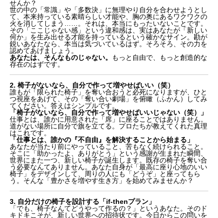
せんか？
世の中の「常識」や「多数決」に無理やり自分を合わせようとし
て、本来持っている素晴らしい才能や、胸の奥にあるワクワクの
火を消してしまう……。それは、本当にもったいないことです。
その「ここじゃない感」という違和感は、実はあなたが「新しい
何か」を生み出せる才能を持っているという確かなサイン。勘が
鋭いあなたなら、本当は気づいているはず。そろそろ、その力を
認めてあげましょう。
あなたは、そんなものじゃない。
もっと自由で、もっと創造的な
存在のはずです。
2. 椅子がないなら、自分で作って増やせばいい（笑）
誰もが「限られた椅子」を奪い合おうと必死になりますが、ひと
つ視座をあげて、その「奪い合い劇場」を俯瞰（ふかん）してみ
てください。答えはシンプルです。
「椅子がないなら、自分で作って増やせばいいじゃない（笑）」
仕事とは、誰かに用意された「席」に座ることではありません。
道がない場所に自分で旗を立てる。プロたちが教えてくれた真理
はこれです。
「仕事とは、誰かの『不自由』を解決することから始まる」
あなたが当たり前にやっていること、苦もなく続けられること。
そこに「助かったよ、ありがとう」という感謝が生まれた瞬間、
世界にまた一つ、新しい椅子が誕生します。既存の椅子を奪い合
う必要なんてありません。あなた自身が「最高に座り心地のいい
椅子」をデザインして、周りの人にも「どうぞ」と座ってもら
う。そんな「豊かさを増やす生き方」を始めてみませんか？
3. 自分だけの椅子を設計する「if-thenプラン」
「でも、椅子なんてどうやって作るの？」というあなた。そのド
キドキこそが、新しい世界への招待状です。今日からこの問いを