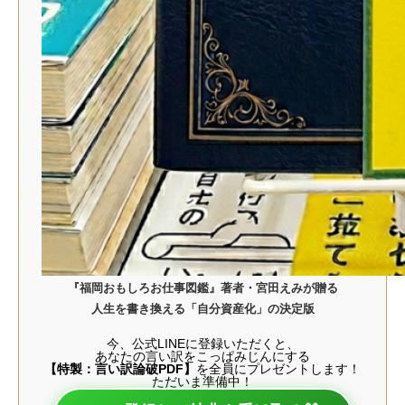
『福岡おもしろお仕事図鑑』著者・宮田えみが贈る
人生を書き換える「自分資産化」の決定版
今、公式LINEに登録いただくと、
あなたの言い訳をこっぱみじんにする
【特製：言い訳論破PDF】
を全員にプレゼントします！
ただいま準備中！