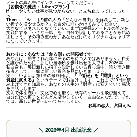
ノートの真ん中にインストールしてください。
【習慣化の魔法：if-thenプラン】
If：
「やりたい仕事が見つからない」と立ち止まってしまった
ら、
Then：
「今、目の前の人の『どんな不自由』を解決して、新し
い椅子を増やせるか？」と自分に問いかけてみてください。
大きなビジネスじゃなくていい。まずは半径5メートルの誰かを
笑顔にする「小さな一脚」を、自分で設計してみることから始め
ましょう。その積み重ねが、あなただけのオリジナルなキャリア
になっていきます。
おわりに：あなたは「創る側」の開拓者です
あなたは、用意された席に座るのを待つ人ではありません。自分
と誰かのために、新しい居場所を創り出せる人です。2026年、
私自身も、毎日新しい椅子を設計している真っ最中。誇り高き開
拓者として、一緒に新しい景色を見にいきましょう。
次回、いよいよ第1章の最終回は、
「『情報』を『習慣』という
資産に変える」
というテーマでお届けします。これまで20日間積
み上げてきた知恵を、あなたの人生の「財産」に変えていく秘訣
をお話しします。
文明で体を洗い、文化で心を磨く。既存のゲームを飛び越えて、
自分だけの椅子をどんどん増やしていく、自由なあなたで。それ
では、新しい世界へいってらっしゃい。
お耳の恋人、宮田えみ
＼ 2026年4月 出版記念 ／