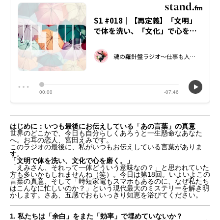
はじめに：いつも最後にお伝えしている「あの言葉」の真意
世界のどこかで、今日も自分らしくあろうと一生懸命なあなた
へ。お耳の恋人、宮田えみです。
このラジオの最後に、私がいつもお伝えしている言葉がありま
す。
「文明で体を洗い、文化で心を磨く。」
「えみさん、それって一体どういう意味なの？」と思われていた
方も多いかもしれませんね（笑）。今日は第18回。いよいよこの
言葉の真意、そして「時短家電もスマホもあるのに、なぜ私たち
はこんなに忙しいのか？」という現代最大のミステリーを解き明
かします。さあ、五感でおもいっきり知恵を浴びてください。
1. 私たちは「余白」をまた「効率」で埋めていないか？