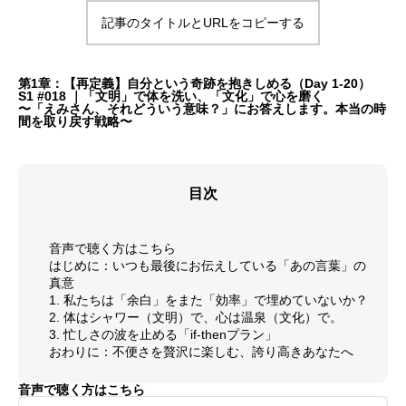
記事のタイトルとURLをコピーする
第1章：【再定義】自分という奇跡を抱きしめる（Day 1-20）
S1 #018 ｜「文明」で体を洗い、「文化」で心を磨く
〜「えみさん、それどういう意味？」にお答えします。本当の時
間を取り戻す戦略〜
目次
音声で聴く方はこちら
はじめに：いつも最後にお伝えしている「あの言葉」の
真意
1. 私たちは「余白」をまた「効率」で埋めていないか？
2. 体はシャワー（文明）で、心は温泉（文化）で。
3. 忙しさの波を止める「if-thenプラン」
おわりに：不便さを贅沢に楽しむ、誇り高きあなたへ
音声で聴く方はこちら