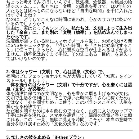
ちょっと考えてみてほしいんです。洗濯機、炊飯器、お風呂の給
湯システム……。私たちは「文明」の恩恵を受けて、100年前の
人たちとは比べものにならないほど「自由な時間」を手に入れた
はずですよね？
なのに、どうしてこんなに時間に追われ、心がカサカサに乾いて
いるのでしょうか？
理由は、実はとってもシンプル。
私たちは、文明によって生み出
した「余白」に、また別の「文明（効率）」を詰め込んでしまっ
たからです。
洗濯機が回っている間にスマホでメールを返し、お米が炊ける間
にSNSをチェックする。「浮いた時間」を「さらに効率化するこ
と」に使ってしまったら、心に贅沢な空白が生まれるはずがあり
ません。効率化はあくまで手段。その先にある「目的」を見失っ
てはいけないのです。
2. 体はシャワー（文明）で、心は温泉（文化）で。
福岡のプロフェッショナルたちが大切にしている「知恵」をイン
ストールしましょう。
「体を洗うのはシャワー（文明）で十分ですが、心を磨くには温
泉（文化）が必要だ」
体を清潔に保つのが文明なら、心を豊かに磨き上げるのが文化。
文明で生活を便利にし、そこで浮いた時間を「さらに稼ぐため」
ではなく「心を潤すため」に使う。このバランスこそが、人生を
輝かせる秘訣です。
ただ喉を潤すために水を飲むのではなく、お気に入りのカップで
丁寧にお茶を淹れる。スマホを裏返して、湯船の蒸気と香りに癒
される。この「一見、無駄に見える時間」こそが、本当の意味で
自分を取り戻すための「文化の洗浄」なのです。
3. 忙しさの波を止める「if-thenプラン」