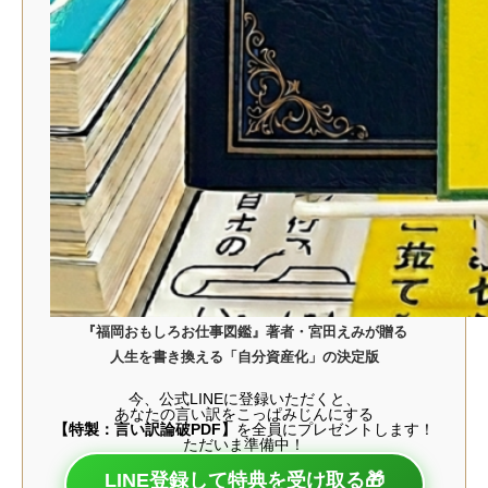
『福岡おもしろお仕事図鑑』著者・宮田えみが贈る
人生を書き換える「自分資産化」の決定版
今、公式LINEに登録いただくと、
あなたの言い訳をこっぱみじんにする
【特製：言い訳論破PDF】
を全員にプレゼントします！
ただいま準備中！
LINE登録して特典を受け取る🎁