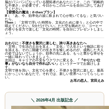
脳がパンパンになっている開拓者のあなたにこそ、この「戦略的
な不便さ」が必要です。今日からこのルールを自分に許してあげ
てください。
【習慣化の魔法：if-thenプラン】
If：
「あ、今、効率化の波に飲まれて心が乾いてるな」と気づい
たら、
Then：
「文明で浮いた時間を、文化のために使う」と心の中で
唱えてください。5分だけでいい。ただ空を眺めたり、コーヒー
の香りを全力で楽しむ「文化の時間」を自分にプレゼントしまし
ょう。
おわりに：不便さを贅沢に楽しむ、誇り高きあなたへ
「文明」で生活の土台を支え、「文化」で人生という物語に彩り
を添える。その二階建ての生き方を愉しめるのが、成熟した大人
の姿ではないでしょうか。効率の先にある、もっと豊かな幸せを
一緒に味わっていきましょう。
次回は、キャリアの不安をワクワクに変える、
「『やりたい仕
事』がないなら自分で作ればいい」
というテーマでお届けしま
す。
文明で体を洗い、文化で心を磨く。不便さを贅沢に楽しむ、最高
にかっこいいあなたで。それでは、新しい世界へいってらっしゃ
い。
お耳の恋人、宮田えみ
＼ 2026年4月 出版記念 ／